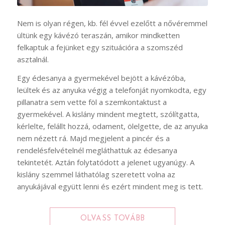
Nem is olyan régen, kb. fél évvel ezelőtt a nővéremmel
ültünk egy kávézó teraszán, amikor mindketten
felkaptuk a fejünket egy szituációra a szomszéd
asztalnál.
Egy édesanya a gyermekével bejött a kávézóba,
leültek és az anyuka végig a telefonját nyomkodta, egy
pillanatra sem vette föl a szemkontaktust a
gyermekével. A kislány mindent megtett, szólítgatta,
kérlelte, felállt hozzá, odament, ölelgette, de az anyuka
nem nézett rá. Majd megjelent a pincér és a
rendelésfelvételnél megláthattuk az édesanya
tekintetét. Aztán folytatódott a jelenet ugyanúgy. A
kislány szemmel láthatólag szeretett volna az
anyukájával együtt lenni és ezért mindent meg is tett.
OLVASS TOVÁBB