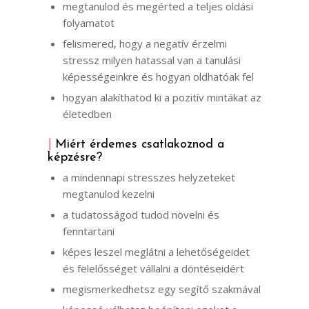
megtanulod és megérted a teljes oldási
folyamatot
felismered, hogy a negatív érzelmi
stressz milyen hatassal van a tanulási
képességeinkre és hogyan oldhatóak fel
hogyan alakíthatod ki a pozitív mintákat az
életedben
|
Miért érdemes csatlakoznod a
képzésre?
a mindennapi stresszes helyzeteket
megtanulod kezelni
a tudatosságod tudod növelni és
fenntartani
képes leszel meglátni a lehetőségeidet
és felelősséget vállalni a döntéseidért
megismerkedhetsz egy segítő szakmával