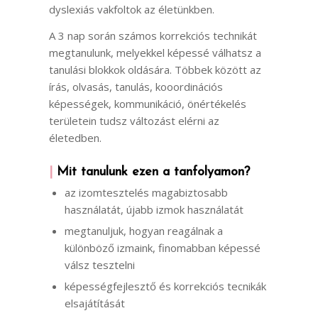
dyslexiás vakfoltok az életünkben.
A 3 nap során számos korrekciós technikát
megtanulunk, melyekkel képessé válhatsz a
tanulási blokkok oldására. Többek között az
írás, olvasás, tanulás, kooordinációs
képességek, kommunikáció, önértékelés
területein tudsz változást elérni az
életedben.
|
Mit tanulunk ezen a tanfolyamon?
az izomtesztelés magabiztosabb
használatát, újabb izmok használatát
megtanuljuk, hogyan reagálnak a
különböző izmaink, finomabban képessé
válsz tesztelni
képességfejlesztő és korrekciós tecnikák
elsajátítását