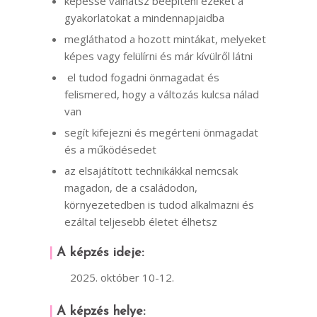
képessé válhatsz beépíteni ezeket a
gyakorlatokat a mindennapjaidba
megláthatod a hozott mintákat, melyeket
képes vagy felülírni és már kívülről látni
el tudod fogadni önmagadat és
felismered, hogy a változás kulcsa nálad
van
segít kifejezni és megérteni önmagadat
és a működésedet
az elsajátított technikákkal nemcsak
magadon, de a családodon,
környezetedben is tudod alkalmazni és
ezáltal teljesebb életet élhetsz
|
A képzés ideje:
2025. október 10-12.
|
A képzés helye: