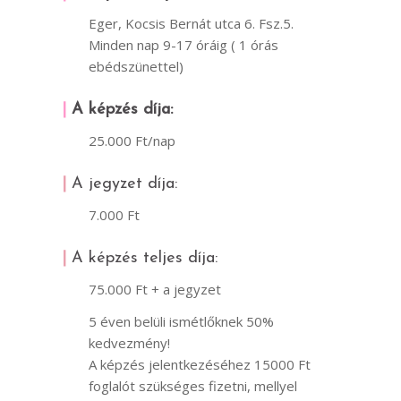
Eger, Kocsis Bernát utca 6. Fsz.5.
Minden nap 9-17 óráig ( 1 órás
ebédszünettel)
|
A képzés díja:
25.000 Ft/nap
|
A jegyzet díja:
7.000 Ft
|
A képzés teljes díja:
75.000 Ft + a jegyzet
5 éven belüli ismétlőknek 50%
kedvezmény!
A képzés jelentkezéséhez 15000 Ft
foglalót szükséges fizetni, mellyel